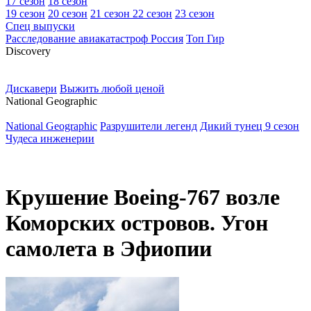
17 сезон
18 сезон
19 сезон
20 сезон
21 сезон
22 сезон
23 сезон
Спец выпуски
Расследование авиакатастроф Россия
Топ Гир
D
iscovery
Дискавери
Выжить любой ценой
N
ational Geographic
National Geographic
Разрушители легенд
Дикий тунец 9 сезон
Чудеса инженерии
Крушение Boeing-767 возле
Коморских островов. Угон
самолета в Эфиопии