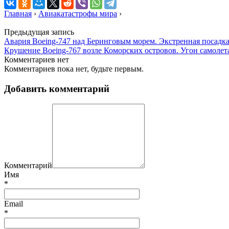
Главная
›
Авиакатастрофы мира
›
Предыдущая запись
Авария Boeing-747 над Беринговым морем. Экстренная посадк
Крушение Boeing-767 возле Коморских островов. Угон самоле
Комментариев нет
Комментариев пока нет, будьте первым.
Добавить комментарий
Комментарий
Имя
*
Email
*