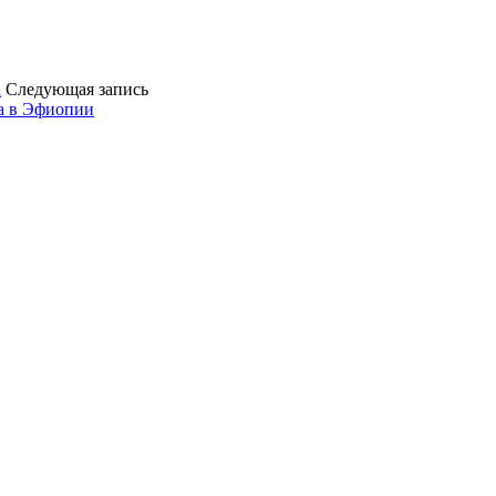
а
Следующая запись
та в Эфиопии