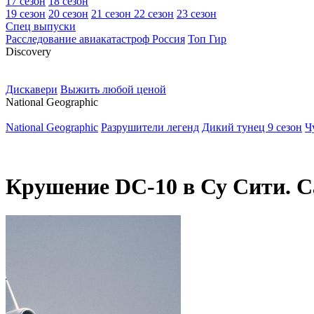
17 сезон
18 сезон
19 сезон
20 сезон
21 сезон
22 сезон
23 сезон
Спец выпуски
Расследование авиакатастроф Россия
Топ Гир
D
iscovery
Дискавери
Выжить любой ценой
N
ational Geographic
National Geographic
Разрушители легенд
Дикий тунец 9 сезон
Ч
Крушение DC-10 в Су Сити. С