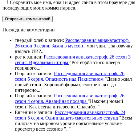
Сохранить моё имя, email и адрес сайта в этом браузере для
последующих моих комментариев.
П
оследние комментарии
твердый хлеб
к записи:
Расследования авиакатастроф.
26 сезон 9 серия. Заход в муссон
"
мои уши.... за озвучку
взялась ИИ?
.."
рот
к записи:
Расследования авиакатастроф. 26 сезон 3
серия. Идеальный шторм
"
Рот еб@л этого плеера
говняного.
.."
Георгий
к записи:
Расследования авиакатастроф. 26
сезон 5 серия. Опасность над Пакистаном
"
Давно ждал
новый сезон. Хороший формат, смотреть всегда
интересно,
.."
Георгий
к записи:
Расследования авиакатастроф. 26
сезон 4 серия. Аварийная посадка
"
Наконец новый
сезон! Как всегда интересно. Спасибо
.."
Евгений
к записи:
Расследования авиакатастроф. 24
сезон 5 серия. Одиннадцать смертельных секунд
"
Всем
пилотам на мировом уровне обязательное условие
просмотр всех сезонов "
.."