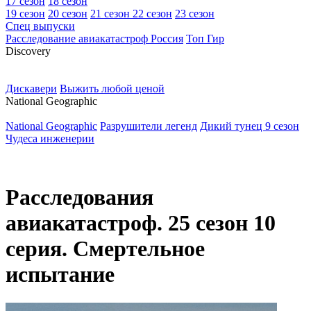
17 сезон
18 сезон
19 сезон
20 сезон
21 сезон
22 сезон
23 сезон
Спец выпуски
Расследование авиакатастроф Россия
Топ Гир
D
iscovery
Дискавери
Выжить любой ценой
N
ational Geographic
National Geographic
Разрушители легенд
Дикий тунец 9 сезон
Чудеса инженерии
Расследования
авиакатастроф. 25 сезон 10
серия. Смертельное
испытание