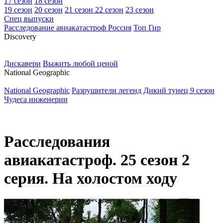
17 сезон
18 сезон
19 сезон
20 сезон
21 сезон
22 сезон
23 сезон
Спец выпуски
Расследование авиакатастроф Россия
Топ Гир
D
iscovery
Дискавери
Выжить любой ценой
N
ational Geographic
National Geographic
Разрушители легенд
Дикий тунец 9 сезон
Чудеса инженерии
Расследования
авиакатастроф. 25 сезон 2
серия. На холостом ходу