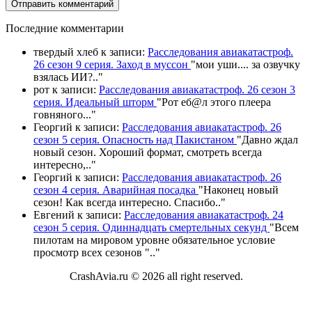
П
оследние комментарии
твердый хлеб
к записи:
Расследования авиакатастроф.
26 сезон 9 серия. Заход в муссон
"
мои уши.... за озвучку
взялась ИИ?
.."
рот
к записи:
Расследования авиакатастроф. 26 сезон 3
серия. Идеальный шторм
"
Рот еб@л этого плеера
говняного.
.."
Георгий
к записи:
Расследования авиакатастроф. 26
сезон 5 серия. Опасность над Пакистаном
"
Давно ждал
новый сезон. Хороший формат, смотреть всегда
интересно,
.."
Георгий
к записи:
Расследования авиакатастроф. 26
сезон 4 серия. Аварийная посадка
"
Наконец новый
сезон! Как всегда интересно. Спасибо
.."
Евгений
к записи:
Расследования авиакатастроф. 24
сезон 5 серия. Одиннадцать смертельных секунд
"
Всем
пилотам на мировом уровне обязательное условие
просмотр всех сезонов "
.."
CrashAvia.ru © 2026 all right reserved.