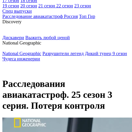
17 сезон
18 сезон
19 сезон
20 сезон
21 сезон
22 сезон
23 сезон
Спец выпуски
Расследование авиакатастроф Россия
Топ Гир
D
iscovery
Дискавери
Выжить любой ценой
N
ational Geographic
National Geographic
Разрушители легенд
Дикий тунец 9 сезон
Чудеса инженерии
Расследования
авиакатастроф. 25 сезон 3
серия. Потеря контроля