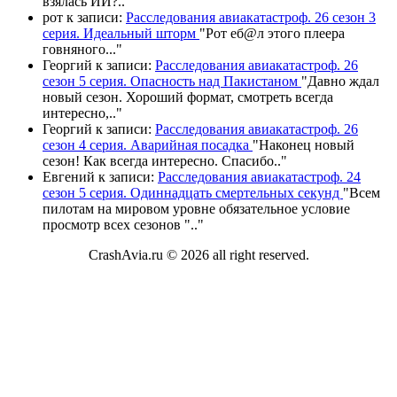
взялась ИИ?
.."
рот
к записи:
Расследования авиакатастроф. 26 сезон 3
серия. Идеальный шторм
"
Рот еб@л этого плеера
говняного.
.."
Георгий
к записи:
Расследования авиакатастроф. 26
сезон 5 серия. Опасность над Пакистаном
"
Давно ждал
новый сезон. Хороший формат, смотреть всегда
интересно,
.."
Георгий
к записи:
Расследования авиакатастроф. 26
сезон 4 серия. Аварийная посадка
"
Наконец новый
сезон! Как всегда интересно. Спасибо
.."
Евгений
к записи:
Расследования авиакатастроф. 24
сезон 5 серия. Одиннадцать смертельных секунд
"
Всем
пилотам на мировом уровне обязательное условие
просмотр всех сезонов "
.."
CrashAvia.ru © 2026 all right reserved.