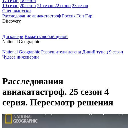
17 сезон
18 сезон
19 сезон
20 сезон
21 сезон
22 сезон
23 сезон
Спец выпуски
Расследование авиакатастроф Россия
Топ Гир
D
iscovery
Дискавери
Выжить любой ценой
N
ational Geographic
National Geographic
Разрушители легенд
Дикий тунец 9 сезон
Чудеса инженерии
Расследования
авиакатастроф. 25 сезон 4
серия. Пересмотр решения