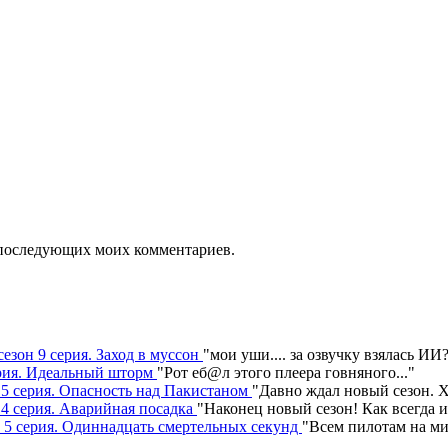
ля последующих моих комментариев.
сезон 9 серия. Заход в муссон
"
мои уши.... за озвучку взялась ИИ
серия. Идеальный шторм
"
Рот еб@л этого плеера говняного.
.."
н 5 серия. Опасность над Пакистаном
"
Давно ждал новый сезон. Х
 4 серия. Аварийная посадка
"
Наконец новый сезон! Как всегда 
н 5 серия. Одиннадцать смертельных секунд
"
Всем пилотам на ми