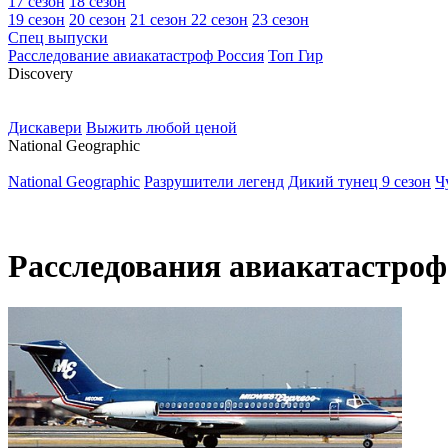
17 сезон
18 сезон
19 сезон
20 сезон
21 сезон
22 сезон
23 сезон
Спец выпуски
Расследование авиакатастроф Россия
Топ Гир
D
iscovery
Дискавери
Выжить любой ценой
N
ational Geographic
National Geographic
Разрушители легенд
Дикий тунец 9 сезон
Ч
Расследования авиакатастроф.