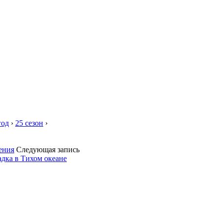
год
›
25 сезон
›
ения
Следующая запись
адка в Тихом океане