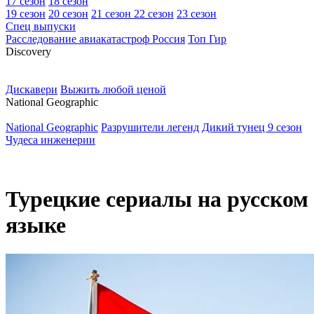
17 сезон
18 сезон
19 сезон
20 сезон
21 сезон
22 сезон
23 сезон
Спец выпуски
Расследование авиакатастроф Россия
Топ Гир
D
iscovery
Дискавери
Выжить любой ценой
N
ational Geographic
National Geographic
Разрушители легенд
Дикий тунец 9 сезон
Чудеса инженерии
Турецкие сериалы на русском
языке