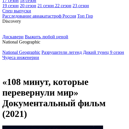
17 сезон
18 сезон
19 сезон
20 сезон
21 сезон
22 сезон
23 сезон
Спец выпуски
Расследование авиакатастроф Россия
Топ Гир
D
iscovery
Дискавери
Выжить любой ценой
N
ational Geographic
National Geographic
Разрушители легенд
Дикий тунец 9 сезон
Чудеса инженерии
«108 минут, которые
перевернули мир»
Документальный фильм
(2021)