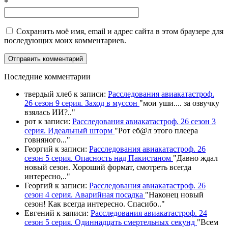
*
Сохранить моё имя, email и адрес сайта в этом браузере для
последующих моих комментариев.
П
оследние комментарии
твердый хлеб
к записи:
Расследования авиакатастроф.
26 сезон 9 серия. Заход в муссон
"
мои уши.... за озвучку
взялась ИИ?
.."
рот
к записи:
Расследования авиакатастроф. 26 сезон 3
серия. Идеальный шторм
"
Рот еб@л этого плеера
говняного.
.."
Георгий
к записи:
Расследования авиакатастроф. 26
сезон 5 серия. Опасность над Пакистаном
"
Давно ждал
новый сезон. Хороший формат, смотреть всегда
интересно,
.."
Георгий
к записи:
Расследования авиакатастроф. 26
сезон 4 серия. Аварийная посадка
"
Наконец новый
сезон! Как всегда интересно. Спасибо
.."
Евгений
к записи:
Расследования авиакатастроф. 24
сезон 5 серия. Одиннадцать смертельных секунд
"
Всем