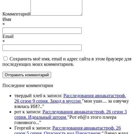
Комментарий
Имя
*
Email
*
Сохранить моё имя, email и адрес сайта в этом браузере для
последующих моих комментариев.
П
оследние комментарии
твердый хлеб
к записи:
Расследования авиакатастроф.
26 сезон 9 серия. Заход в муссон
"
мои уши.... за озвучку
взялась ИИ?
.."
рот
к записи:
Расследования авиакатастроф. 26 сезон 3
серия. Идеальный шторм
"
Рот еб@л этого плеера
говняного.
.."
Георгий
к записи:
Расследования авиакатастроф. 26
сезон 5 серия. Опасность над Пакистаном
"
Давно ждал