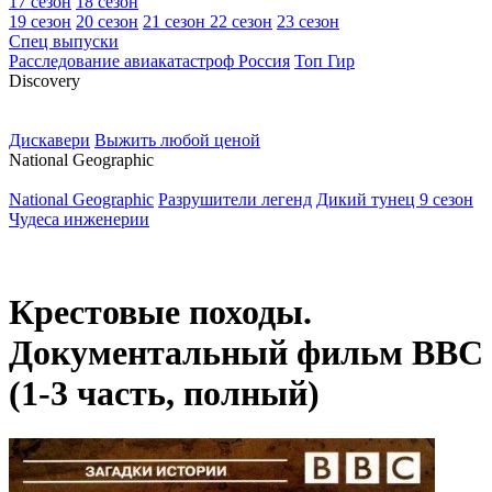
17 сезон
18 сезон
19 сезон
20 сезон
21 сезон
22 сезон
23 сезон
Спец выпуски
Расследование авиакатастроф Россия
Топ Гир
D
iscovery
Дискавери
Выжить любой ценой
N
ational Geographic
National Geographic
Разрушители легенд
Дикий тунец 9 сезон
Чудеса инженерии
Крестовые походы.
Документальный фильм ВВС
(1-3 часть, полный)