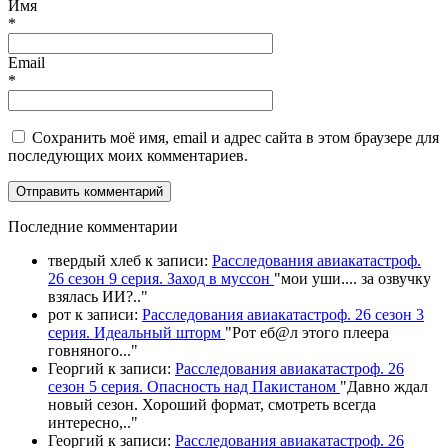
Имя
*
Email
*
Сохранить моё имя, email и адрес сайта в этом браузере для
последующих моих комментариев.
П
оследние комментарии
твердый хлеб
к записи:
Расследования авиакатастроф.
26 сезон 9 серия. Заход в муссон
"
мои уши.... за озвучку
взялась ИИ?
.."
рот
к записи:
Расследования авиакатастроф. 26 сезон 3
серия. Идеальный шторм
"
Рот еб@л этого плеера
говняного.
.."
Георгий
к записи:
Расследования авиакатастроф. 26
сезон 5 серия. Опасность над Пакистаном
"
Давно ждал
новый сезон. Хороший формат, смотреть всегда
интересно,
.."
Георгий
к записи:
Расследования авиакатастроф. 26