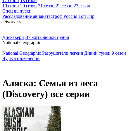
17 сезон
18 сезон
19 сезон
20 сезон
21 сезон
22 сезон
23 сезон
Спец выпуски
Расследование авиакатастроф Россия
Топ Гир
D
iscovery
Дискавери
Выжить любой ценой
N
ational Geographic
National Geographic
Разрушители легенд
Дикий тунец 9 сезон
Чудеса инженерии
Аляска: Семья из леса
(Discovery) все серии