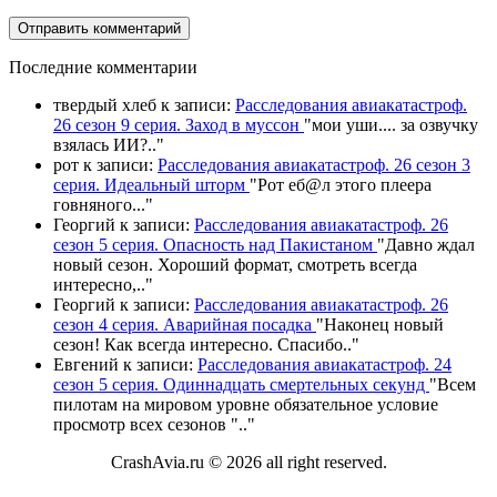
П
оследние комментарии
твердый хлеб
к записи:
Расследования авиакатастроф.
26 сезон 9 серия. Заход в муссон
"
мои уши.... за озвучку
взялась ИИ?
.."
рот
к записи:
Расследования авиакатастроф. 26 сезон 3
серия. Идеальный шторм
"
Рот еб@л этого плеера
говняного.
.."
Георгий
к записи:
Расследования авиакатастроф. 26
сезон 5 серия. Опасность над Пакистаном
"
Давно ждал
новый сезон. Хороший формат, смотреть всегда
интересно,
.."
Георгий
к записи:
Расследования авиакатастроф. 26
сезон 4 серия. Аварийная посадка
"
Наконец новый
сезон! Как всегда интересно. Спасибо
.."
Евгений
к записи:
Расследования авиакатастроф. 24
сезон 5 серия. Одиннадцать смертельных секунд
"
Всем
пилотам на мировом уровне обязательное условие
просмотр всех сезонов "
.."
CrashAvia.ru © 2026 all right reserved.