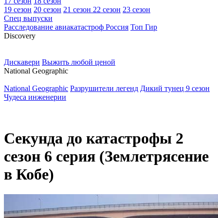
17 сезон
18 сезон
19 сезон
20 сезон
21 сезон
22 сезон
23 сезон
Спец выпуски
Расследование авиакатастроф Россия
Топ Гир
D
iscovery
Дискавери
Выжить любой ценой
N
ational Geographic
National Geographic
Разрушители легенд
Дикий тунец 9 сезон
Чудеса инженерии
Секунда до катастрофы 2
сезон 6 серия (Землетрясение
в Кобе)