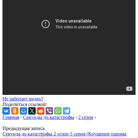
Не работает видео?
Поделиться ссылкой:
Главная
›
Секунды до катастрофы
›
2 сезон
›
Предыдущая запись
Секунда до катастрофы 2 сезон 5 серия (Крушение парома