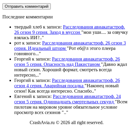
П
оследние комментарии
твердый хлеб
к записи:
Расследования авиакатастроф.
26 сезон 9 серия. Заход в муссон
"
мои уши.... за озвучку
взялась ИИ?
.."
рот
к записи:
Расследования авиакатастроф. 26 сезон 3
серия. Идеальный шторм
"
Рот еб@л этого плеера
говняного.
.."
Георгий
к записи:
Расследования авиакатастроф. 26
сезон 5 серия. Опасность над Пакистаном
"
Давно ждал
новый сезон. Хороший формат, смотреть всегда
интересно,
.."
Георгий
к записи:
Расследования авиакатастроф. 26
сезон 4 серия. Аварийная посадка
"
Наконец новый
сезон! Как всегда интересно. Спасибо
.."
Евгений
к записи:
Расследования авиакатастроф. 24
сезон 5 серия. Одиннадцать смертельных секунд
"
Всем
пилотам на мировом уровне обязательное условие
просмотр всех сезонов "
.."
CrashAvia.ru © 2026 all right reserved.