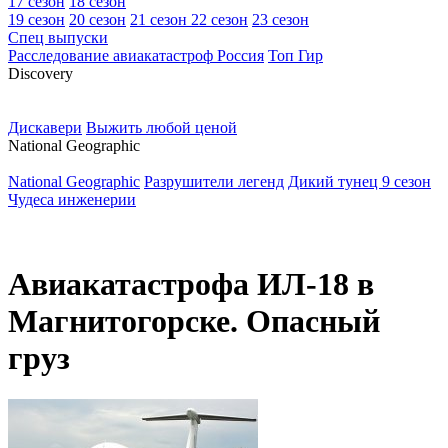
17 сезон
18 сезон
19 сезон
20 сезон
21 сезон
22 сезон
23 сезон
Спец выпуски
Расследование авиакатастроф Россия
Топ Гир
D
iscovery
Дискавери
Выжить любой ценой
N
ational Geographic
National Geographic
Разрушители легенд
Дикий тунец 9 сезон
Чудеса инженерии
Авиакатастрофа ИЛ-18 в
Магнитогорске. Опасный
груз