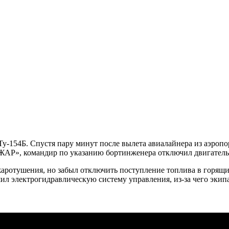
Ту-154Б. Спустя пару минут после вылета авиалайнера из аэроп
ПОЖАР», командир по указанию бортинженера отключил двигател
ротушения, но забыл отключить поступление топлива в горящий
ил электрогидравлическую систему управления, из-за чего экипа