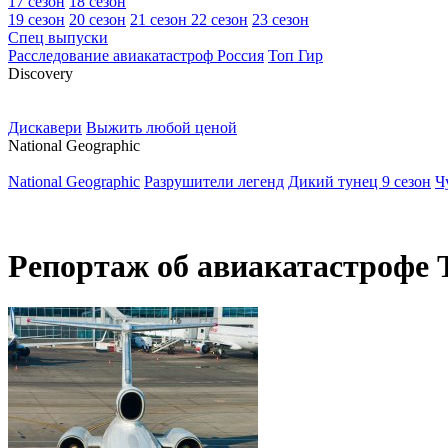
17 сезон
18 сезон
19 сезон
20 сезон
21 сезон
22 сезон
23 сезон
Спец выпуски
Расследование авиакатастроф Россия
Топ Гир
D
iscovery
Дискавери
Выжить любой ценой
N
ational Geographic
National Geographic
Разрушители легенд
Дикий тунец 9 сезон
Ч
Репортаж об авиакатастрофе 