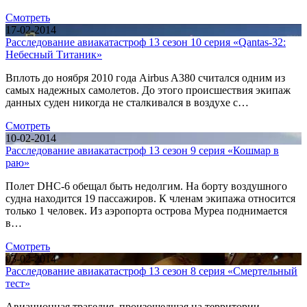
Смотреть
17-02-2014
Расследование авиакатастроф 13 сезон 10 серия «Qantas-32:
Небесный Титаник»
Вплоть до ноября 2010 года Airbus A380 считался одним из
самых надежных самолетов. До этого происшествия экипаж
данных суден никогда не сталкивался в воздухе с…
Смотреть
10-02-2014
Расследование авиакатастроф 13 сезон 9 серия «Кошмар в
раю»
Полет DHC-6 обещал быть недолгим. На борту воздушного
судна находится 19 пассажиров. К членам экипажа относится
только 1 человек. Из аэропорта острова Муреа поднимается
в…
Смотреть
03-02-2014
Расследование авиакатастроф 13 сезон 8 серия «Смертельный
тест»
Авиационная трагедия, произошедшая на территории