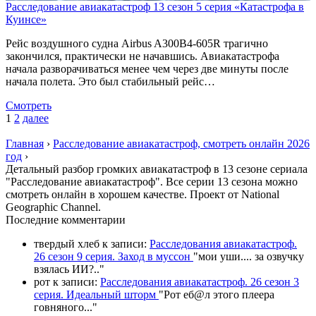
Расследование авиакатастроф 13 сезон 5 серия «Катастрофа в
Куинсе»
Рейс воздушного судна Airbus A300B4-605R трагично
закончился, практически не начавшись. Авиакатастрофа
начала разворачиваться менее чем через две минуты после
начала полета. Это был стабильный рейс…
Смотреть
1
2
далее
Главная
›
Расследование авиакатастроф, смотреть онлайн 2026
год
›
Детальный разбор громких авиакатастроф в 13 сезоне сериала
"Расследование авиакатастроф". Все серии 13 сезона можно
смотреть онлайн в хорошем качестве. Проект от National
Geographic Channel.
П
оследние комментарии
твердый хлеб
к записи:
Расследования авиакатастроф.
26 сезон 9 серия. Заход в муссон
"
мои уши.... за озвучку
взялась ИИ?
.."
рот
к записи:
Расследования авиакатастроф. 26 сезон 3
серия. Идеальный шторм
"
Рот еб@л этого плеера
говняного.
.."