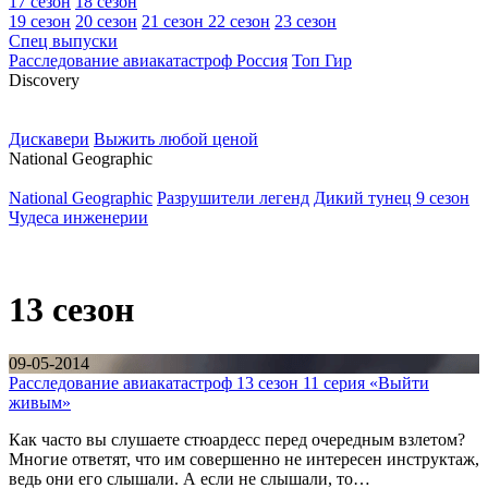
17 сезон
18 сезон
19 сезон
20 сезон
21 сезон
22 сезон
23 сезон
Спец выпуски
Расследование авиакатастроф Россия
Топ Гир
D
iscovery
Дискавери
Выжить любой ценой
N
ational Geographic
National Geographic
Разрушители легенд
Дикий тунец 9 сезон
Чудеса инженерии
13 сезон
09-05-2014
Расследование авиакатастроф 13 сезон 11 серия «Выйти
живым»
Как часто вы слушаете стюардесс перед очередным взлетом?
Многие ответят, что им совершенно не интересен инструктаж,
ведь они его слышали. А если не слышали, то…