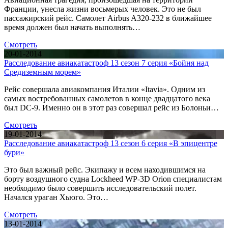
Франции, унесла жизни восьмерых человек. Это не был
пассажирский рейс. Самолет Airbus A320-232 в ближайшее
время должен был начать выполнять…
Смотреть
20-01-2014
Расследование авиакатастроф 13 сезон 7 серия «Бойня над
Средиземным морем»
Рейс совершала авиакомпания Италии «Itavia». Одним из
самых востребованных самолетов в конце двадцатого века
был DC-9. Именно он в этот раз совершал рейс из Болоньи…
Смотреть
19-01-2014
Расследование авиакатастроф 13 сезон 6 серия «В эпицентре
бури»
Это был важный рейс. Экипажу и всем находившимся на
борту воздушного судна Lockheed WP-3D Orion специалистам
необходимо было совершить исследовательский полет.
Начался ураган Хьюго. Это…
Смотреть
13-01-2014