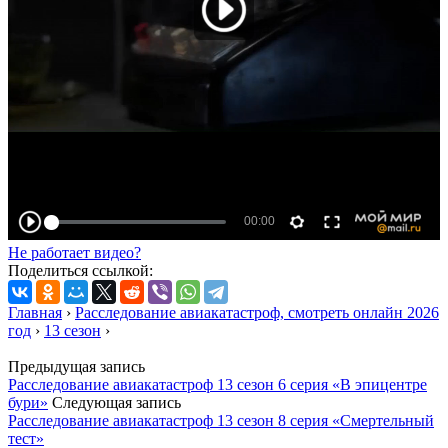
Не работает видео?
Поделиться ссылкой:
Главная
›
Расследование авиакатастроф, смотреть онлайн 2026
год
›
13 сезон
›
Предыдущая запись
Расследование авиакатастроф 13 сезон 6 серия «В эпицентре
бури»
Следующая запись
Расследование авиакатастроф 13 сезон 8 серия «Смертельный
тест»