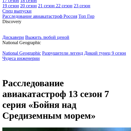
17 сезон
18 сезон
19 сезон
20 сезон
21 сезон
22 сезон
23 сезон
Спец выпуски
Расследование авиакатастроф Россия
Топ Гир
D
iscovery
Дискавери
Выжить любой ценой
N
ational Geographic
National Geographic
Разрушители легенд
Дикий тунец 9 сезон
Чудеса инженерии
Расследование
авиакатастроф 13 сезон 7
серия «Бойня над
Средиземным морем»