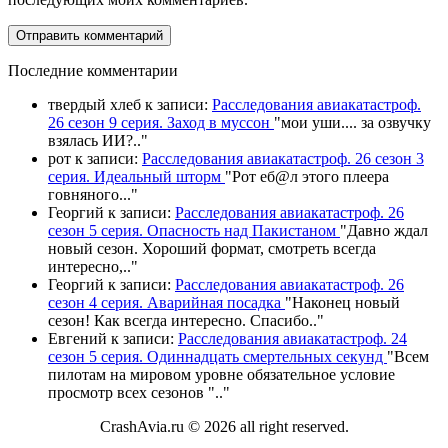
П
оследние комментарии
твердый хлеб
к записи:
Расследования авиакатастроф.
26 сезон 9 серия. Заход в муссон
"
мои уши.... за озвучку
взялась ИИ?
.."
рот
к записи:
Расследования авиакатастроф. 26 сезон 3
серия. Идеальный шторм
"
Рот еб@л этого плеера
говняного.
.."
Георгий
к записи:
Расследования авиакатастроф. 26
сезон 5 серия. Опасность над Пакистаном
"
Давно ждал
новый сезон. Хороший формат, смотреть всегда
интересно,
.."
Георгий
к записи:
Расследования авиакатастроф. 26
сезон 4 серия. Аварийная посадка
"
Наконец новый
сезон! Как всегда интересно. Спасибо
.."
Евгений
к записи:
Расследования авиакатастроф. 24
сезон 5 серия. Одиннадцать смертельных секунд
"
Всем
пилотам на мировом уровне обязательное условие
просмотр всех сезонов "
.."
CrashAvia.ru © 2026 all right reserved.