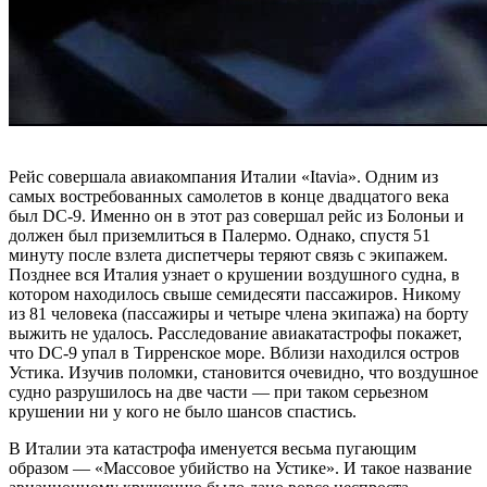
Рейс совершала авиакомпания Италии «Itavia». Одним из
самых востребованных самолетов в конце двадцатого века
был DC-9. Именно он в этот раз совершал рейс из Болоньи и
должен был приземлиться в Палермо. Однако, спустя 51
минуту после взлета диспетчеры теряют связь с экипажем.
Позднее вся Италия узнает о крушении воздушного судна, в
котором находилось свыше семидесяти пассажиров. Никому
из 81 человека (пассажиры и четыре члена экипажа) на борту
выжить не удалось. Расследование авиакатастрофы покажет,
что DC-9 упал в Тирренское море. Вблизи находился остров
Устика. Изучив поломки, становится очевидно, что воздушное
судно разрушилось на две части — при таком серьезном
крушении ни у кого не было шансов спастись.
В Италии эта катастрофа именуется весьма пугающим
образом — «Массовое убийство на Устике». И такое название