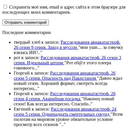
Сохранить моё имя, email и адрес сайта в этом браузере для
последующих моих комментариев.
П
оследние комментарии
твердый хлеб
к записи:
Расследования авиакатастроф.
26 сезон 9 серия. Заход в муссон
"
мои уши.... за озвучку
взялась ИИ?
.."
рот
к записи:
Расследования авиакатастроф. 26 сезон 3
серия. Идеальный шторм
"
Рот еб@л этого плеера
говняного.
.."
Георгий
к записи:
Расследования авиакатастроф. 26
сезон 5 серия. Опасность над Пакистаном
"
Давно ждал
новый сезон. Хороший формат, смотреть всегда
интересно,
.."
Георгий
к записи:
Расследования авиакатастроф. 26
сезон 4 серия. Аварийная посадка
"
Наконец новый
сезон! Как всегда интересно. Спасибо
.."
Евгений
к записи:
Расследования авиакатастроф. 24
сезон 5 серия. Одиннадцать смертельных секунд
"
Всем
пилотам на мировом уровне обязательное условие
просмотр всех сезонов "
.."