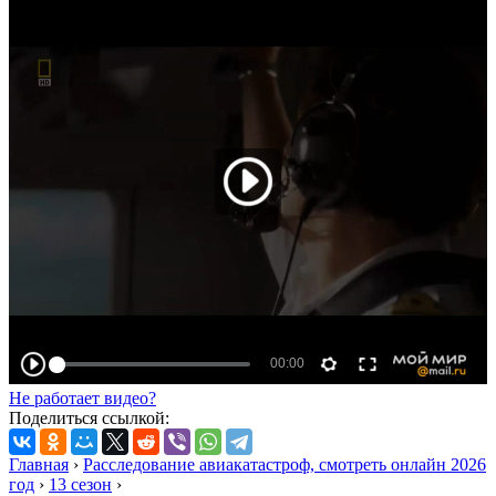
Не работает видео?
Поделиться ссылкой:
Главная
›
Расследование авиакатастроф, смотреть онлайн 2026
год
›
13 сезон
›