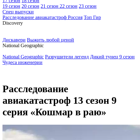
17 сезон
18 сезон
19 сезон
20 сезон
21 сезон
22 сезон
23 сезон
Спец выпуски
Расследование авиакатастроф Россия
Топ Гир
D
iscovery
Дискавери
Выжить любой ценой
N
ational Geographic
National Geographic
Разрушители легенд
Дикий тунец 9 сезон
Чудеса инженерии
Расследование
авиакатастроф 13 сезон 9
серия «Кошмар в раю»