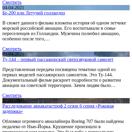
Смотреть
04-04-2021
Бе-200 или Летучий голландец
В сюжет данного фильма вложена история об одном летчике
морской российской авиации. Его воспитывали в семье
переселенцев из Голландии. Мужчина полюбил авиацию,
особенно после того,…
Смотреть
03-04-2021
Ту-144 – первый пассажирский сверхзвуковой самолет
Представленная передача посвящена тематике одной из
первых моделей пассажирских самолетов. Это Ту-144.
Документальный фильм раскроет подробности о развитии
авиации на советской территории. Зачем людям было…
Смотреть
27-02-2005
Расследование авиакатастроф 2 сезон 6 серия «Роковая
задержка»
Обломки огромного авиалайнера Boeing 707 были найдены
недалеко от Нью-Йорка. Крушение произошло в
провинциальном городке. Это был рейс с пересадками.