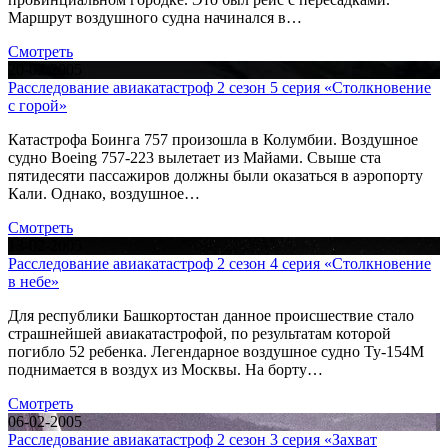
Маршрут воздушного судна начинался в…
Смотреть
20-02-2005
Расследование авиакатастроф 2 сезон 5 серия «Столкновение
с горой»
Катастрофа Боинга 757 произошла в Колумбии. Воздушное
судно Boeing 757-223 вылетает из Майами. Свыше ста
пятидесяти пассажиров должны были оказаться в аэропорту
Кали. Однако, воздушное…
Смотреть
13-02-2005
Расследование авиакатастроф 2 сезон 4 серия «Столкновение
в небе»
Для республики Башкортостан данное происшествие стало
страшнейшей авиакатастрофой, по результатам которой
погибло 52 ребенка. Легендарное воздушное судно Ту-154М
поднимается в воздух из Москвы. На борту…
Смотреть
06-02-2005
Расследование авиакатастроф 2 сезон 3 серия «Захват