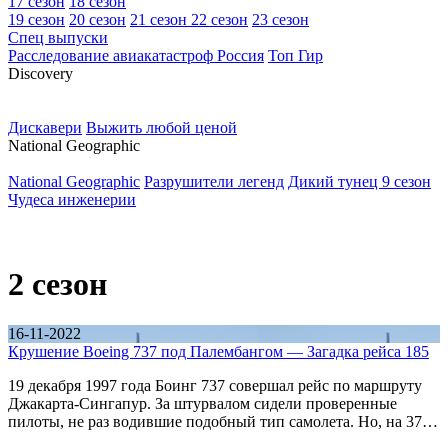
17 сезон
18 сезон
19 сезон
20 сезон
21 сезон
22 сезон
23 сезон
Спец выпуски
Расследование авиакатастроф Россия
Топ Гир
D
iscovery
Дискавери
Выжить любой ценой
N
ational Geographic
National Geographic
Разрушители легенд
Дикий тунец 9 сезон
Чудеса инженерии
2 сезон
16-11-2022
Крушение Boeing 737 под Палембангом — Загадка рейса 185
19 декабря 1997 года Боинг 737 совершал рейс по маршруту
Джакарта-Сингапур. За штурвалом сидели проверенные
пилоты, не раз водившие подобный тип самолета. Но, на 37…