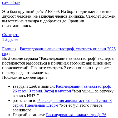
самолёта»
Это был крупный рейс AF8969. На борт поднимается свыше
двухсот человек, не включая членов экипажа. Самолет должен
вылететь из Алжира и добраться до Франции,
приземлившись…
Смотреть
1
2
далее
Главная
›
Расследование авиакатастроф, смотреть онлайн 2026
год
›
Во 2 сезоне сериала "Расследование авиакатастроф" эксперты
постараются разобраться в причинах громких авиационных
происшествий. Начните смотреть 2 сезон онлайн и узнайте,
почему падают самолеты.
П
оследние комментарии
твердый хлеб
к записи:
Расследования авиакатастроф.
26 сезон 9 серия. Заход в муссон
"
мои уши.... за озвучку
взялась ИИ?
.."
рот
к записи:
Расследования авиакатастроф. 26 сезон 3
серия. Идеальный шторм
"
Рот еб@л этого плеера
говняного.
.."
Георгий
к записи:
Расследования авиакатастроф. 26