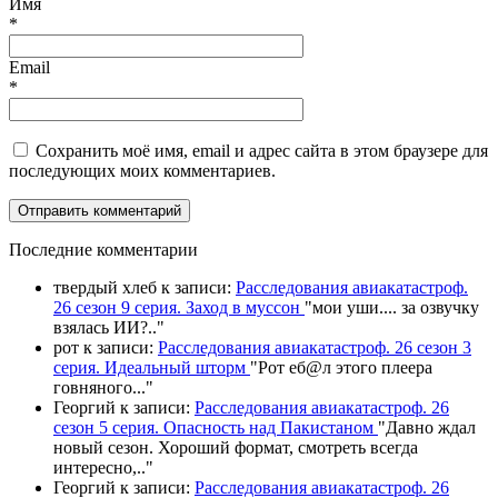
Имя
*
Email
*
Сохранить моё имя, email и адрес сайта в этом браузере для
последующих моих комментариев.
П
оследние комментарии
твердый хлеб
к записи:
Расследования авиакатастроф.
26 сезон 9 серия. Заход в муссон
"
мои уши.... за озвучку
взялась ИИ?
.."
рот
к записи:
Расследования авиакатастроф. 26 сезон 3
серия. Идеальный шторм
"
Рот еб@л этого плеера
говняного.
.."
Георгий
к записи:
Расследования авиакатастроф. 26
сезон 5 серия. Опасность над Пакистаном
"
Давно ждал
новый сезон. Хороший формат, смотреть всегда
интересно,
.."
Георгий
к записи:
Расследования авиакатастроф. 26