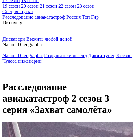
17 сезон
18 сезон
19 сезон
20 сезон
21 сезон
22 сезон
23 сезон
Спец выпуски
Расследование авиакатастроф Россия
Топ Гир
D
iscovery
Дискавери
Выжить любой ценой
N
ational Geographic
National Geographic
Разрушители легенд
Дикий тунец 9 сезон
Чудеса инженерии
Расследование
авиакатастроф 2 сезон 3
серия «Захват самолёта»