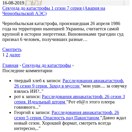
16-08-2019
Секунда до катастрофы 1 сезон 7 серия (Авария на
Чернобыльской АЭС)
Чернобыльская катастрофа, произошедшая 26 апреля 1986
года на территории нынешней Украины, считается самой
крупной в истории энергетики. Виновниками трагедии суд
признал 6 человек, получивших разные…
Смотреть
1
2
далее
Главная
›
Секунды до катастрофы
›
П
оследние комментарии
твердый хлеб
к записи:
Расследования авиакатастроф.
26 сезон 9 серия. Заход в муссон
"
мои уши.... за озвучку
взялась ИИ?
.."
рот
к записи:
Расследования авиакатастроф. 26 сезон 3
серия. Идеальный шторм
"
Рот еб@л этого плеера
говняного.
.."
Георгий
к записи:
Расследования авиакатастроф. 26
сезон 5 серия. Опасность над Пакистаном
"
Давно ждал
новый сезон. Хороший формат, смотреть всегда
интересно,
.."