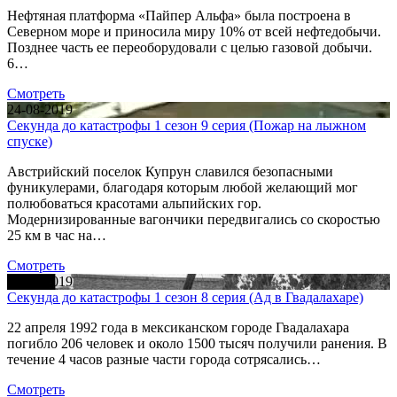
Нефтяная платформа «Пайпер Альфа» была построена в
Северном море и приносила миру 10% от всей нефтедобычи.
Позднее часть ее переоборудовали с целью газовой добычи.
6…
Смотреть
24-08-2019
Секунда до катастрофы 1 сезон 9 серия (Пожар на лыжном
спуске)
Австрийский поселок Купрун славился безопасными
фуникулерами, благодаря которым любой желающий мог
полюбоваться красотами альпийских гор.
Модернизированные вагончики передвигались со скоростью
25 км в час на…
Смотреть
20-08-2019
Секунда до катастрофы 1 сезон 8 серия (Ад в Гвадалахаре)
22 апреля 1992 года в мексиканском городе Гвадалахара
погибло 206 человек и около 1500 тысяч получили ранения. В
течение 4 часов разные части города сотрясались…
Смотреть