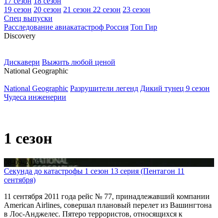
17 сезон
18 сезон
19 сезон
20 сезон
21 сезон
22 сезон
23 сезон
Спец выпуски
Расследование авиакатастроф Россия
Топ Гир
D
iscovery
Дискавери
Выжить любой ценой
N
ational Geographic
National Geographic
Разрушители легенд
Дикий тунец 9 сезон
Чудеса инженерии
1 сезон
08-09-2019
Секунда до катастрофы 1 сезон 13 серия (Пентагон 11
сентября)
11 сентября 2011 года рейс № 77, принадлежавший компании
American Airlines, совершал плановый перелет из Вашингтона
в Лос-Анджелес. Пятеро террористов, относящихся к