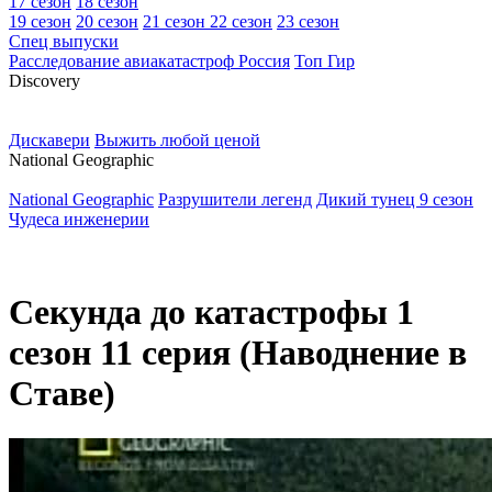
17 сезон
18 сезон
19 сезон
20 сезон
21 сезон
22 сезон
23 сезон
Спец выпуски
Расследование авиакатастроф Россия
Топ Гир
D
iscovery
Дискавери
Выжить любой ценой
N
ational Geographic
National Geographic
Разрушители легенд
Дикий тунец 9 сезон
Чудеса инженерии
Секунда до катастрофы 1
сезон 11 серия (Наводнение в
Ставе)