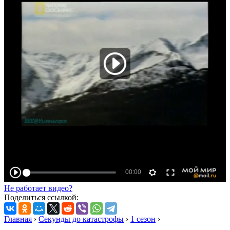
Не работает видео?
Поделиться ссылкой:
Главная
›
Секунды до катастрофы
›
1 сезон
›