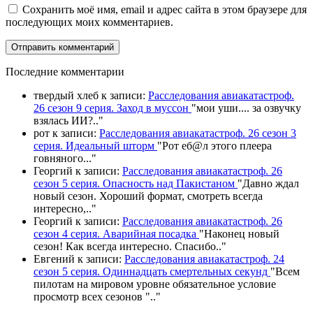
Сохранить моё имя, email и адрес сайта в этом браузере для
последующих моих комментариев.
П
оследние комментарии
твердый хлеб
к записи:
Расследования авиакатастроф.
26 сезон 9 серия. Заход в муссон
"
мои уши.... за озвучку
взялась ИИ?
.."
рот
к записи:
Расследования авиакатастроф. 26 сезон 3
серия. Идеальный шторм
"
Рот еб@л этого плеера
говняного.
.."
Георгий
к записи:
Расследования авиакатастроф. 26
сезон 5 серия. Опасность над Пакистаном
"
Давно ждал
новый сезон. Хороший формат, смотреть всегда
интересно,
.."
Георгий
к записи:
Расследования авиакатастроф. 26
сезон 4 серия. Аварийная посадка
"
Наконец новый
сезон! Как всегда интересно. Спасибо
.."
Евгений
к записи:
Расследования авиакатастроф. 24
сезон 5 серия. Одиннадцать смертельных секунд
"
Всем
пилотам на мировом уровне обязательное условие
просмотр всех сезонов "
.."