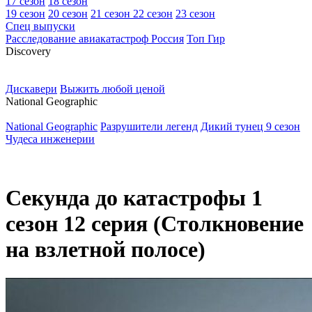
17 сезон
18 сезон
19 сезон
20 сезон
21 сезон
22 сезон
23 сезон
Спец выпуски
Расследование авиакатастроф Россия
Топ Гир
D
iscovery
Дискавери
Выжить любой ценой
N
ational Geographic
National Geographic
Разрушители легенд
Дикий тунец 9 сезон
Чудеса инженерии
Секунда до катастрофы 1
сезон 12 серия (Столкновение
на взлетной полосе)