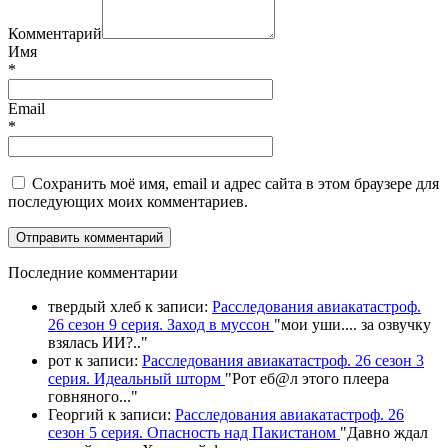
Комментарий
Имя
*
Email
*
Сохранить моё имя, email и адрес сайта в этом браузере для
последующих моих комментариев.
П
оследние комментарии
твердый хлеб
к записи:
Расследования авиакатастроф.
26 сезон 9 серия. Заход в муссон
"
мои уши.... за озвучку
взялась ИИ?
.."
рот
к записи:
Расследования авиакатастроф. 26 сезон 3
серия. Идеальный шторм
"
Рот еб@л этого плеера
говняного.
.."
Георгий
к записи:
Расследования авиакатастроф. 26
сезон 5 серия. Опасность над Пакистаном
"
Давно ждал