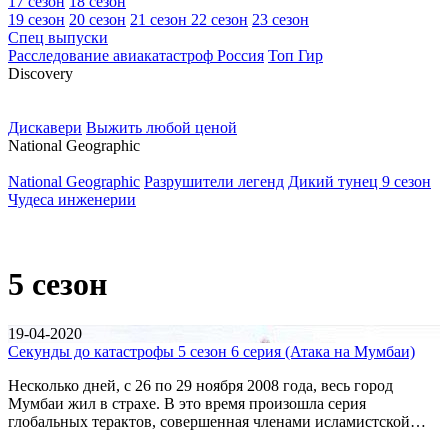
17 сезон
18 сезон
19 сезон
20 сезон
21 сезон
22 сезон
23 сезон
Спец выпуски
Расследование авиакатастроф Россия
Топ Гир
D
iscovery
Дискавери
Выжить любой ценой
N
ational Geographic
National Geographic
Разрушители легенд
Дикий тунец 9 сезон
Чудеса инженерии
5 сезон
19-04-2020
Секунды до катастрофы 5 сезон 6 серия (Атака на Мумбаи)
Несколько дней, с 26 по 29 ноября 2008 года, весь город
Мумбаи жил в страхе. В это время произошла серия
глобальных терактов, совершенная членами исламистской…