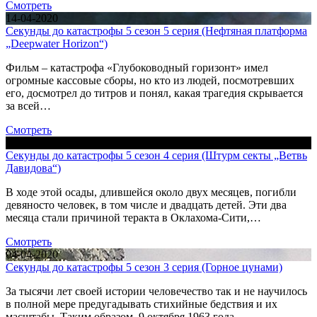
Смотреть
14-04-2020
Секунды до катастрофы 5 сезон 5 серия (Нефтяная платформа
„Deepwater Horizon“)
Фильм – катастрофа «Глубоководный горизонт» имел
огромные кассовые сборы, но кто из людей, посмотревших
его, досмотрел до титров и понял, какая трагедия скрывается
за всей…
Смотреть
09-04-2020
Секунды до катастрофы 5 сезон 4 серия (Штурм секты „Ветвь
Давидова“)
В ходе этой осады, длившейся около двух месяцев, погибли
девяносто человек, в том числе и двадцать детей. Эти два
месяца стали причиной теракта в Оклахома-Сити,…
Смотреть
04-04-2020
Секунды до катастрофы 5 сезон 3 серия (Горное цунами)
За тысячи лет своей истории человечество так и не научилось
в полной мере предугадывать стихийные бедствия и их
масштабы. Таким образом, 9 октября 1963 года…