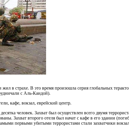
аи жил в страхе. В это время произошла серия глобальных терак
удничали с Аль-Каидой).
ели, кафе, вокзал, еврейский центр.
десятка человек. Захват был осуществлен всего двумя террорис
аны. Захват второго отеля был начат с кафе в его здании (поги
Самыми первыми убитыми террористами стали захватчики вокзала