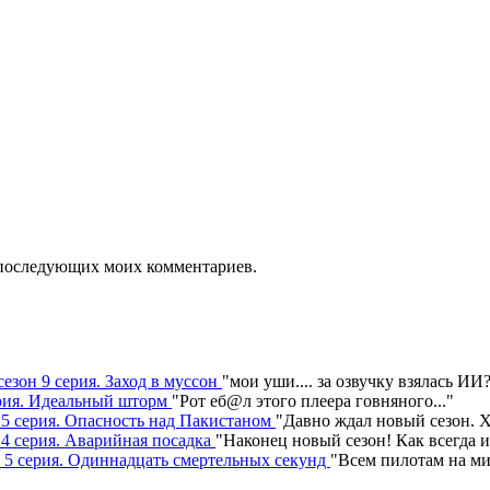
ля последующих моих комментариев.
сезон 9 серия. Заход в муссон
"
мои уши.... за озвучку взялась ИИ
серия. Идеальный шторм
"
Рот еб@л этого плеера говняного.
.."
н 5 серия. Опасность над Пакистаном
"
Давно ждал новый сезон. Х
 4 серия. Аварийная посадка
"
Наконец новый сезон! Как всегда 
н 5 серия. Одиннадцать смертельных секунд
"
Всем пилотам на ми