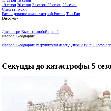
17 сезон
18 сезон
19 сезон
20 сезон
21 сезон
22 сезон
23 сезон
Спец выпуски
Расследование авиакатастроф Россия
Топ Гир
D
iscovery
Дискавери
Выжить любой ценой
N
ational Geographic
National Geographic
Разрушители легенд
Дикий тунец 9 сезон
Ч
Секунды до катастрофы 5 сезо