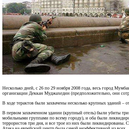
Несколько дней, с 26 по 29 ноября 2008 года, весь город Мумб
организации Деккан Муджахедин (предположительно, они сотр
В ходе терактов были захвачены несколько крупных зданий – от
В первом захваченном здании (крупный отель) были убиты три 
мобильными группами по всему городу), и оба были ликвидиров
террористов три дня, и все трое из них были ликвидированы. 
Атака на еврейский центр была самой неэффективной из всех.