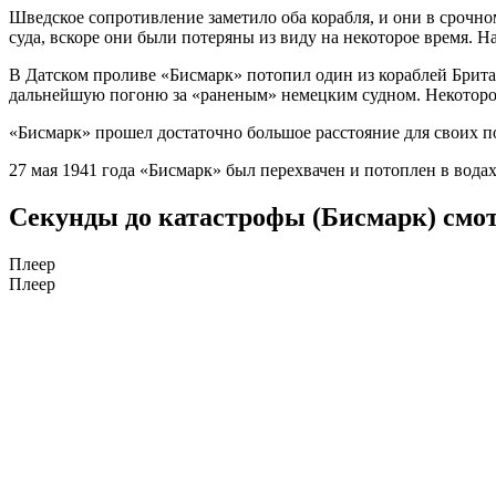
Шведское сопротивление заметило оба корабля, и они в срочн
суда, вскоре они были потеряны из виду на некоторое время. Н
В Датском проливе «Бисмарк» потопил один из кораблей Брита
дальнейшую погоню за «раненым» немецким судном. Некоторое
«Бисмарк» прошел достаточно большое расстояние для своих по
27 мая 1941 года «Бисмарк» был перехвачен и потоплен в вода
Секунды до катастрофы (Бисмарк) смо
Плеер
Плеер