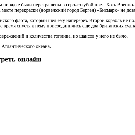
ом порядке были перекрашены в серо-голубой цвет. Хоть Военн
а месте перекраски (норвежский город Берген) «Бисмарк» не доза
нского флота, который шел ему наперерез. Второй корабль не п
 время спустя к нему присоединились еще два британских судн
вреждений и количества топлива, но шансов у него не было.
х Атлантического океана.
треть онлайн