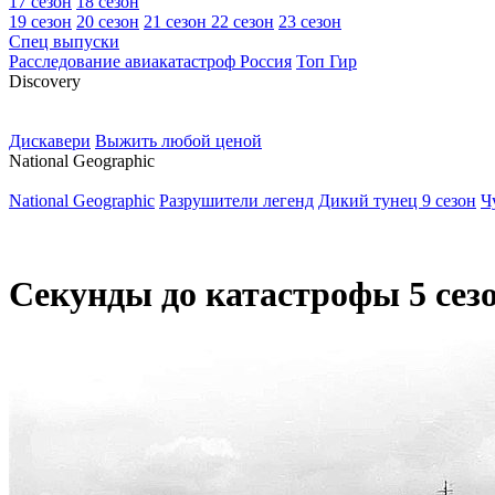
17 сезон
18 сезон
19 сезон
20 сезон
21 сезон
22 сезон
23 сезон
Спец выпуски
Расследование авиакатастроф Россия
Топ Гир
D
iscovery
Дискавери
Выжить любой ценой
N
ational Geographic
National Geographic
Разрушители легенд
Дикий тунец 9 сезон
Ч
Секунды до катастрофы 5 сезо