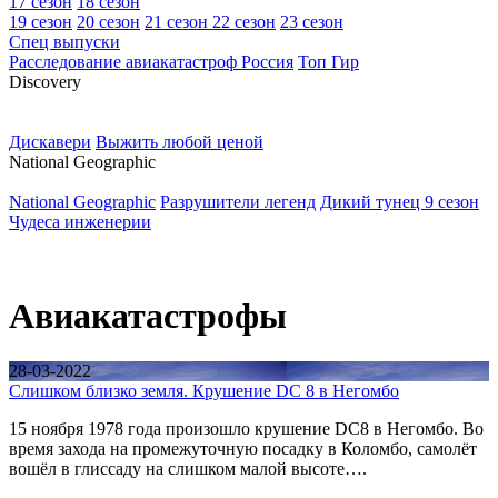
17 сезон
18 сезон
19 сезон
20 сезон
21 сезон
22 сезон
23 сезон
Спец выпуски
Расследование авиакатастроф Россия
Топ Гир
D
iscovery
Дискавери
Выжить любой ценой
N
ational Geographic
National Geographic
Разрушители легенд
Дикий тунец 9 сезон
Чудеса инженерии
Авиакатастрофы
28-03-2022
Слишком близко земля. Крушение DC 8 в Негомбо
15 ноября 1978 года произошло крушение DC8 в Негомбо. Во
время захода на промежуточную посадку в Коломбо, самолёт
вошёл в глиссаду на слишком малой высоте….