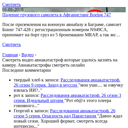
Смотреть
01-01-2018
Падение грузового самолета в Афганистане Boeing 747
После приземления на военную авиабазу в Баграме, самолет
Боинг 747-428 с регистрационным номером N949CA,
принимает на борт груз из 5 бронемашин MRAP, а так же…
Смотреть
Главная
›
Видео
›
Смотреть видео авиакатастроф которые удалось заснять на
камеру. Авиакатастрофы смотреть онлайн
П
оследние комментарии
твердый хлеб
к записи:
Расследования авиакатастроф.
26 сезон 9 серия. Заход в муссон
"
мои уши.... за озвучку
взялась ИИ?
.."
рот
к записи:
Расследования авиакатастроф. 26 сезон 3
серия. Идеальный шторм
"
Рот еб@л этого плеера
говняного.
.."
Георгий
к записи:
Расследования авиакатастроф. 26
сезон 5 серия. Опасность над Пакистаном
"
Давно ждал
новый сезон. Хороший формат, смотреть всегда
интересно,
.."