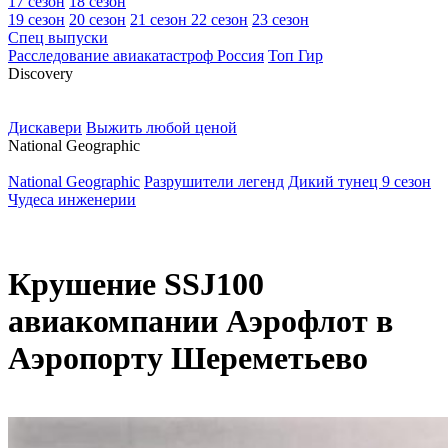
17 сезон
18 сезон
19 сезон
20 сезон
21 сезон
22 сезон
23 сезон
Спец выпуски
Расследование авиакатастроф Россия
Топ Гир
D
iscovery
Дискавери
Выжить любой ценой
N
ational Geographic
National Geographic
Разрушители легенд
Дикий тунец 9 сезон
Чудеса инженерии
Крушение SSJ100
авиакомпании Аэрофлот в
Аэропорту Шереметьево