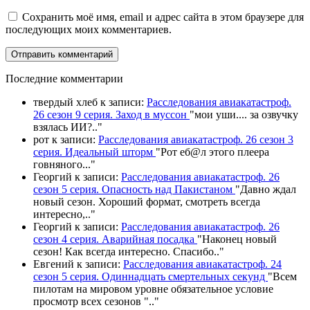
Сохранить моё имя, email и адрес сайта в этом браузере для
последующих моих комментариев.
П
оследние комментарии
твердый хлеб
к записи:
Расследования авиакатастроф.
26 сезон 9 серия. Заход в муссон
"
мои уши.... за озвучку
взялась ИИ?
.."
рот
к записи:
Расследования авиакатастроф. 26 сезон 3
серия. Идеальный шторм
"
Рот еб@л этого плеера
говняного.
.."
Георгий
к записи:
Расследования авиакатастроф. 26
сезон 5 серия. Опасность над Пакистаном
"
Давно ждал
новый сезон. Хороший формат, смотреть всегда
интересно,
.."
Георгий
к записи:
Расследования авиакатастроф. 26
сезон 4 серия. Аварийная посадка
"
Наконец новый
сезон! Как всегда интересно. Спасибо
.."
Евгений
к записи:
Расследования авиакатастроф. 24
сезон 5 серия. Одиннадцать смертельных секунд
"
Всем
пилотам на мировом уровне обязательное условие
просмотр всех сезонов "
.."