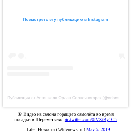
Посмотреть эту публикацию в Instagram
Публикация от Автошкола Орлан Солнечногорск (@orlansol)
5 
🔞 Видео из салона горящего самолёта во время
посадки в Шереметьево
pic.twitter.com/0fVZiBy1C5
— Life | Новости (@lifenews_ru)
May 5, 2019