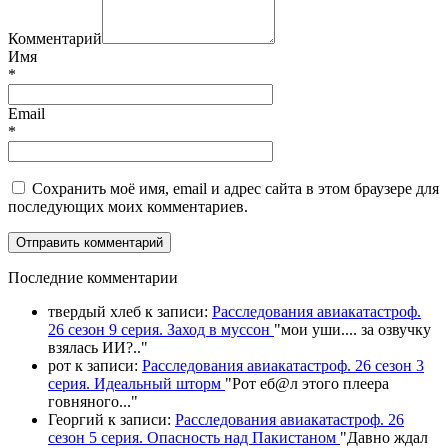
Комментарий
Имя
*
Email
*
Сохранить моё имя, email и адрес сайта в этом браузере для
последующих моих комментариев.
П
оследние комментарии
твердый хлеб
к записи:
Расследования авиакатастроф.
26 сезон 9 серия. Заход в муссон
"
мои уши.... за озвучку
взялась ИИ?
.."
рот
к записи:
Расследования авиакатастроф. 26 сезон 3
серия. Идеальный шторм
"
Рот еб@л этого плеера
говняного.
.."
Георгий
к записи:
Расследования авиакатастроф. 26
сезон 5 серия. Опасность над Пакистаном
"
Давно ждал