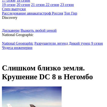
17 сезон
18 сезон
19 сезон
20 сезон
21 сезон
22 сезон
23 сезон
Спец выпуски
Расследование авиакатастроф Россия
Топ Гир
D
iscovery
Дискавери
Выжить любой ценой
N
ational Geographic
National Geographic
Разрушители легенд
Дикий тунец 9 сезон
Чудеса инженерии
Слишком близко земля.
Крушение DC 8 в Негомбо