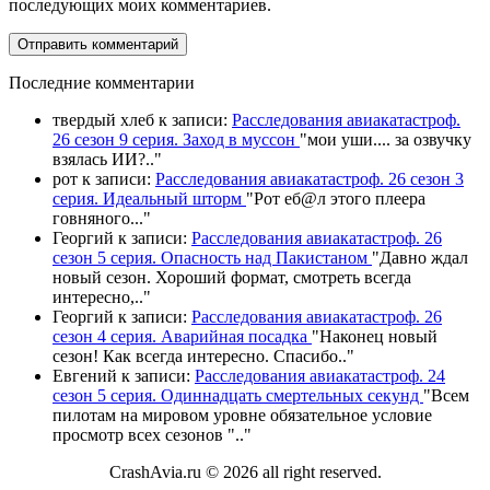
последующих моих комментариев.
П
оследние комментарии
твердый хлеб
к записи:
Расследования авиакатастроф.
26 сезон 9 серия. Заход в муссон
"
мои уши.... за озвучку
взялась ИИ?
.."
рот
к записи:
Расследования авиакатастроф. 26 сезон 3
серия. Идеальный шторм
"
Рот еб@л этого плеера
говняного.
.."
Георгий
к записи:
Расследования авиакатастроф. 26
сезон 5 серия. Опасность над Пакистаном
"
Давно ждал
новый сезон. Хороший формат, смотреть всегда
интересно,
.."
Георгий
к записи:
Расследования авиакатастроф. 26
сезон 4 серия. Аварийная посадка
"
Наконец новый
сезон! Как всегда интересно. Спасибо
.."
Евгений
к записи:
Расследования авиакатастроф. 24
сезон 5 серия. Одиннадцать смертельных секунд
"
Всем
пилотам на мировом уровне обязательное условие
просмотр всех сезонов "
.."
CrashAvia.ru © 2026 all right reserved.