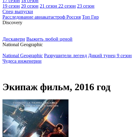
17 сезон
18 сезон
19 сезон
20 сезон
21 сезон
22 сезон
23 сезон
Спец выпуски
Расследование авиакатастроф Россия
Топ Гир
D
iscovery
Дискавери
Выжить любой ценой
N
ational Geographic
National Geographic
Разрушители легенд
Дикий тунец 9 сезон
Чудеса инженерии
Экипаж фильм, 2016 год