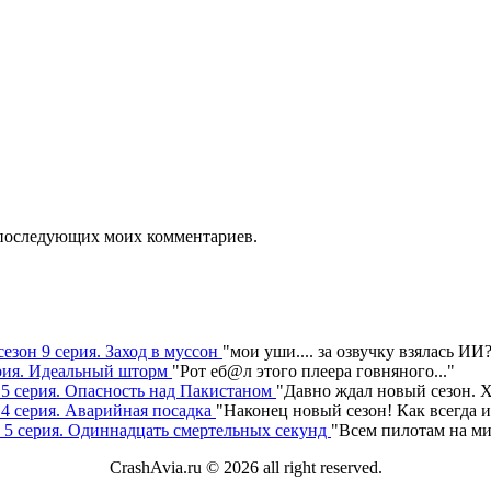
ля последующих моих комментариев.
сезон 9 серия. Заход в муссон
"
мои уши.... за озвучку взялась ИИ
серия. Идеальный шторм
"
Рот еб@л этого плеера говняного.
.."
н 5 серия. Опасность над Пакистаном
"
Давно ждал новый сезон. Х
 4 серия. Аварийная посадка
"
Наконец новый сезон! Как всегда 
н 5 серия. Одиннадцать смертельных секунд
"
Всем пилотам на ми
CrashAvia.ru © 2026 all right reserved.