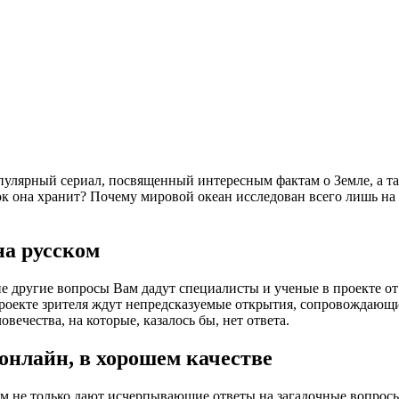
-популярный сериал, посвященный интересным фактам о Земле, 
док она хранит? Почему мировой океан исследован всего лишь н
на русском
гие другие вопросы Вам дадут специалисты и ученые в проекте о
проекте зрителя ждут непредсказуемые открытия, сопровождающ
овечества, на которые, казалось бы, нет ответа.
онлайн, в хорошем качестве
ям не только дают исчерпывающие ответы на загадочные вопросы