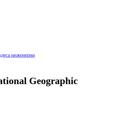
удеса инженерии
tional Geographic