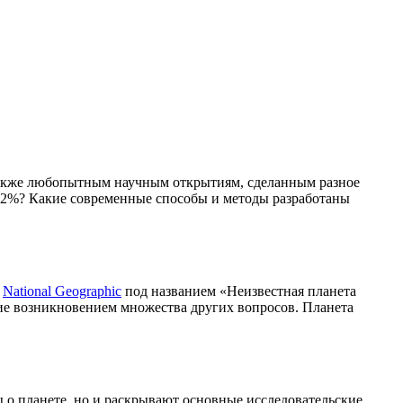
а также любопытным научным открытиям, сделанным разное
а 2%? Какие современные способы и методы разработаны
т
National Geographic
под названием «Неизвестная планета
ие возникновением множества других вопросов. Планета
 о планете, но и раскрывают основные исследовательские