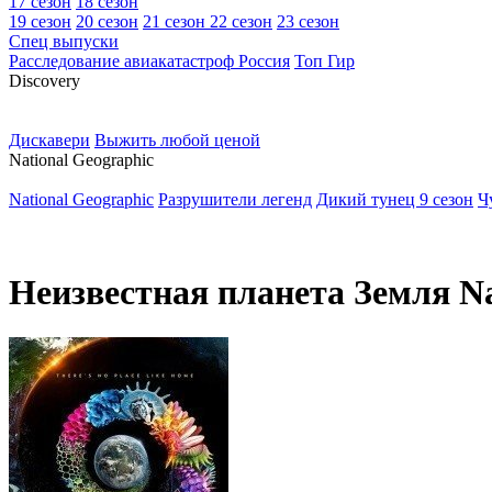
17 сезон
18 сезон
19 сезон
20 сезон
21 сезон
22 сезон
23 сезон
Спец выпуски
Расследование авиакатастроф Россия
Топ Гир
D
iscovery
Дискавери
Выжить любой ценой
N
ational Geographic
National Geographic
Разрушители легенд
Дикий тунец 9 сезон
Ч
Неизвестная планета Земля Na