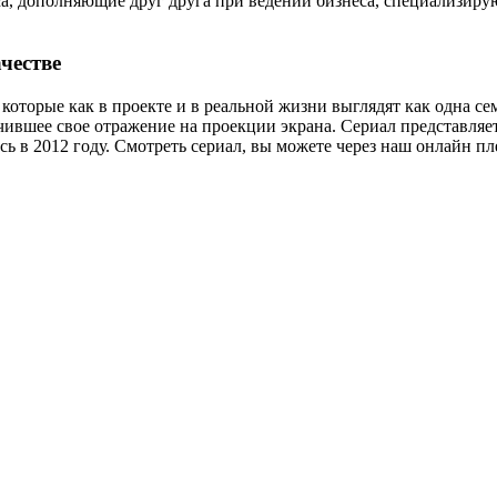
са, дополняющие друг друга при ведении бизнеса, специализиру
честве
 которые как в проекте и в реальной жизни выглядят как одна 
чившее свое отражение на проекции экрана. Сериал представляе
ь в 2012 году. Смотреть сериал, вы можете через наш онлайн пл