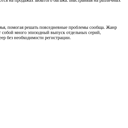
ются на продажах забытого багажа. Выстраивая на различных
семья, помогая решать повседневные проблемы сообща. Жанр
т собой много эпизодный выпуск отдельных серий,
еер без необходимости регистрации.