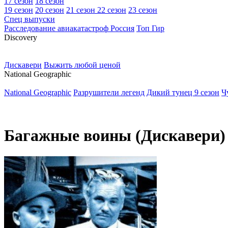
17 сезон
18 сезон
19 сезон
20 сезон
21 сезон
22 сезон
23 сезон
Спец выпуски
Расследование авиакатастроф Россия
Топ Гир
D
iscovery
Дискавери
Выжить любой ценой
N
ational Geographic
National Geographic
Разрушители легенд
Дикий тунец 9 сезон
Ч
Багажные воины (Дискавери)