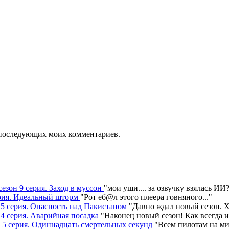
ля последующих моих комментариев.
сезон 9 серия. Заход в муссон
"
мои уши.... за озвучку взялась ИИ
серия. Идеальный шторм
"
Рот еб@л этого плеера говняного.
.."
н 5 серия. Опасность над Пакистаном
"
Давно ждал новый сезон. Х
 4 серия. Аварийная посадка
"
Наконец новый сезон! Как всегда 
н 5 серия. Одиннадцать смертельных секунд
"
Всем пилотам на ми