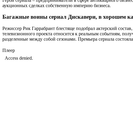
Герои сериала – предприниматели в сфере антикварного бизне
аукционных сделках собственную империю бизнеса.
Багажные воины сериал Дискавери, в хорошем ка
Режиссер Рик Гаррабрант блестяще подобрал актерский состав,
телевизионного проекта относится к реальным событиям, полу
разделенные между собой сезонами. Премьера сериала состоялас
Плеер