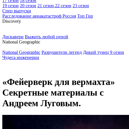
17 сезон
18 сезон
19 сезон
20 сезон
21 сезон
22 сезон
23 сезон
Спец выпуски
Расследование авиакатастроф Россия
Топ Гир
D
iscovery
Дискавери
Выжить любой ценой
N
ational Geographic
National Geographic
Разрушители легенд
Дикий тунец 9 сезон
Чудеса инженерии
«Фейерверк для вермахта»
Секретные материалы с
Андреем Луговым.