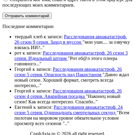
последующих моих комментариев.
П
оследние комментарии
твердый хлеб
к записи:
Расследования авиакатастроф.
26 сезон 9 серия. Заход в муссон
"
мои уши.... за озвучку
взялась ИИ?
.."
рот
к записи:
Расследования авиакатастроф. 26 сезон 3
серия. Идеальный шторм
"
Рот еб@л этого плеера
говняного.
.."
Георгий
к записи:
Расследования авиакатастроф. 26
сезон 5 серия. Опасность над Пакистаном
"
Давно ждал
новый сезон. Хороший формат, смотреть всегда
интересно,
.."
Георгий
к записи:
Расследования авиакатастроф. 26
сезон 4 серия. Аварийная посадка
"
Наконец новый
сезон! Как всегда интересно. Спасибо
.."
Евгений
к записи:
Расследования авиакатастроф. 24
сезон 5 серия. Одиннадцать смертельных секунд
"
Всем
пилотам на мировом уровне обязательное условие
просмотр всех сезонов "
.."
CrashAvia.ru © 2026 all right reserved.