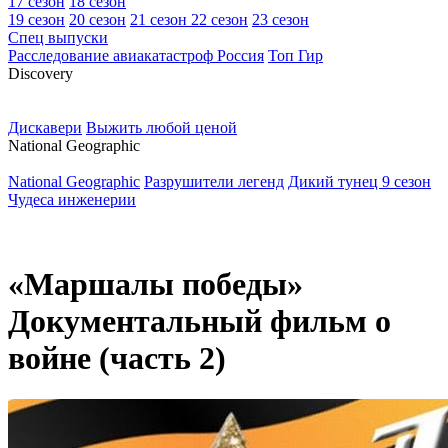
17 сезон
18 сезон
19 сезон
20 сезон
21 сезон
22 сезон
23 сезон
Спец выпуски
Расследование авиакатастроф Россия
Топ Гир
D
iscovery
Дискавери
Выжить любой ценой
N
ational Geographic
National Geographic
Разрушители легенд
Дикий тунец 9 сезон
Чудеса инженерии
«Маршалы победы»
Документальный фильм о
войне (часть 2)