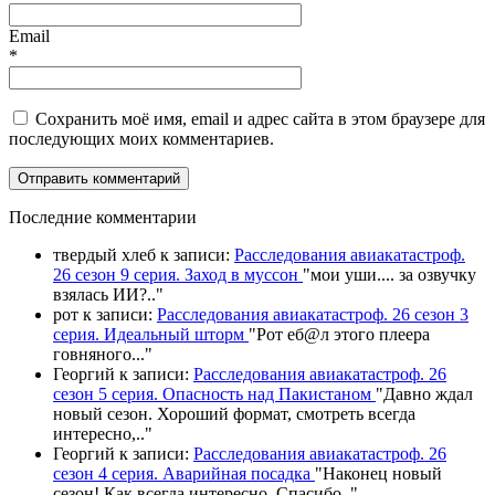
Email
*
Сохранить моё имя, email и адрес сайта в этом браузере для
последующих моих комментариев.
П
оследние комментарии
твердый хлеб
к записи:
Расследования авиакатастроф.
26 сезон 9 серия. Заход в муссон
"
мои уши.... за озвучку
взялась ИИ?
.."
рот
к записи:
Расследования авиакатастроф. 26 сезон 3
серия. Идеальный шторм
"
Рот еб@л этого плеера
говняного.
.."
Георгий
к записи:
Расследования авиакатастроф. 26
сезон 5 серия. Опасность над Пакистаном
"
Давно ждал
новый сезон. Хороший формат, смотреть всегда
интересно,
.."
Георгий
к записи:
Расследования авиакатастроф. 26
сезон 4 серия. Аварийная посадка
"
Наконец новый
сезон! Как всегда интересно. Спасибо
.."