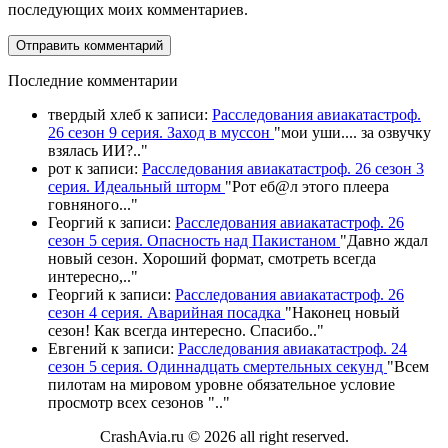
последующих моих комментариев.
П
оследние комментарии
твердый хлеб
к записи:
Расследования авиакатастроф.
26 сезон 9 серия. Заход в муссон
"
мои уши.... за озвучку
взялась ИИ?
.."
рот
к записи:
Расследования авиакатастроф. 26 сезон 3
серия. Идеальный шторм
"
Рот еб@л этого плеера
говняного.
.."
Георгий
к записи:
Расследования авиакатастроф. 26
сезон 5 серия. Опасность над Пакистаном
"
Давно ждал
новый сезон. Хороший формат, смотреть всегда
интересно,
.."
Георгий
к записи:
Расследования авиакатастроф. 26
сезон 4 серия. Аварийная посадка
"
Наконец новый
сезон! Как всегда интересно. Спасибо
.."
Евгений
к записи:
Расследования авиакатастроф. 24
сезон 5 серия. Одиннадцать смертельных секунд
"
Всем
пилотам на мировом уровне обязательное условие
просмотр всех сезонов "
.."
CrashAvia.ru © 2026 all right reserved.