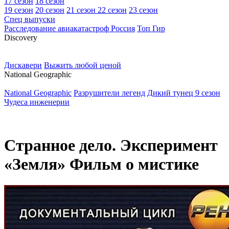
17 сезон
18 сезон
19 сезон
20 сезон
21 сезон
22 сезон
23 сезон
Спец выпуски
Расследование авиакатастроф Россия
Топ Гир
D
iscovery
Дискавери
Выжить любой ценой
N
ational Geographic
National Geographic
Разрушители легенд
Дикий тунец 9 сезон
Чудеса инженерии
Странное дело. Эксперимент
«Земля» Фильм о мистике