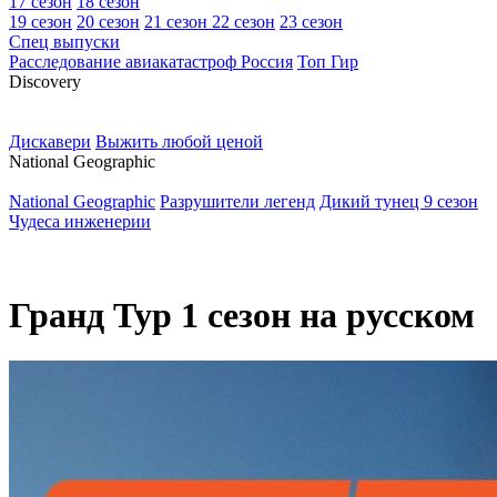
17 сезон
18 сезон
19 сезон
20 сезон
21 сезон
22 сезон
23 сезон
Спец выпуски
Расследование авиакатастроф Россия
Топ Гир
D
iscovery
Дискавери
Выжить любой ценой
N
ational Geographic
National Geographic
Разрушители легенд
Дикий тунец 9 сезон
Чудеса инженерии
Гранд Тур 1 сезон на русском