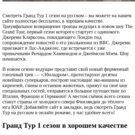
Смотреть Гранд Тур 1 сезон на русском – вы можете на нашем
сайте полностью бесплатно, в хорошем качестве.
Триумфальное возвращение троицы ведущих в новом шоу The
Grand Tour, первый сезон которого стартует с одинокого
Джереми Кларксона, покидающего Лондон под
сопровождение новостей о его увольнении из BBC. Джереми
приезжает в Лос-Анджелес, где встречается с уже
привычными Ричардом Хаммондом и Джеймсом Мэем. Шоу
начинается.
В новом сезоне ведущие представят свой новый фирменный
гоночный трек — «Эболадром», протестируют десятки
новейших суперкаров, построят настоящие эко-машины из
кирпичей, глины и останков животных, примут на своё шоу
специальных гостей, отправятся в большое путешествие по
Италии, Франции и Германии! А местом съёмок всего сезона
станут страны от холодного севера Финляндии до тёплого
юга ЮАР. Добавляйте сайт в закладки, ведь смотреть Гранд
Тур на русском в онлайн режиме, у нас удобнее всего!
Гранд Тур 1 сезон в хорошем качестве