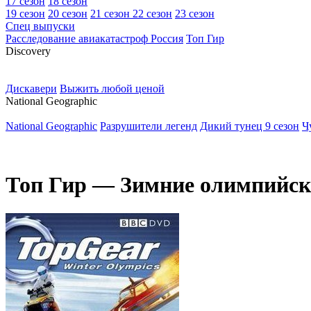
17 сезон
18 сезон
19 сезон
20 сезон
21 сезон
22 сезон
23 сезон
Спец выпуски
Расследование авиакатастроф Россия
Топ Гир
D
iscovery
Дискавери
Выжить любой ценой
N
ational Geographic
National Geographic
Разрушители легенд
Дикий тунец 9 сезон
Ч
Топ Гир — Зимние олимпийск