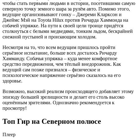
чтобы стать первыми людьми в истории, посетившими самую
северную точку земного шара за рулём авто. Помимо этого,
ведущие организовывают гонку – Джереми Кларксон и
Джеймс Мэй на Toyota Hilux против Ричарда Хаммонда на
собачей упряжке. На пути к своей цели троице придётся
столкнуться с белыми медведями, тонким льдом, бескрайней
снежной пустыней и пронзающим холодом.
Несмотря на то, что всем ведущим пришлось пройти
серьёзное испытание, больше всех досталось Ричарду
Хамманду. Собачья упряжка – куда менее комфортное
средство передвижения, чем тёплый внедорожник. Как
ведущий сам позже признался – физическое и
психологическое напряжение серьёзно сказалось на его
здоровье.
Возможно, высокий реализм происходящего добавляет этому
эпизоду большей зрелищности и делает его столь высоко
оценённым зрителями. Однозначно рекомендуется к
просмотру!
Топ Гир на Северном полюсе
Плеер