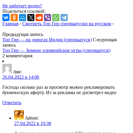
Не работает видео?
Поделиться ссылкой:
Главная
›
Смотреть Топ Гир спецвыпуски на русском
›
Предыдущая запись
Топ Гир — на дорогах Индии (спецвыпуск)
Следующая
запись
Топ Гир — Зимние олимпийские игры (спецвыпуск)
2 комментария
Аян
:
26.04.2022 в 14:06
Господа сколько раз за просмотр можно рекламировать
букмекескую аферту. Из за рекламы не досмотрел видео
Ответить
Admin
:
27.04.2022 в 10:38