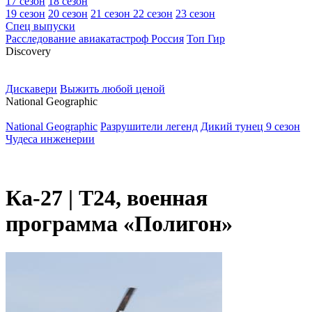
17 сезон
18 сезон
19 сезон
20 сезон
21 сезон
22 сезон
23 сезон
Спец выпуски
Расследование авиакатастроф Россия
Топ Гир
D
iscovery
Дискавери
Выжить любой ценой
N
ational Geographic
National Geographic
Разрушители легенд
Дикий тунец 9 сезон
Чудеса инженерии
Ка-27 | Т24, военная
программа «Полигон»