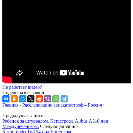
Не работает видео?
Поделиться ссылкой:
Главная
›
Расследование авиакатастроф – Россия
›
Предыдущая запись
Ребенок за штурвалом. Катастрофа Airbus А310 под
Междуреченском.
Следующая запись
Катастрофа Ту-154 под Донецком