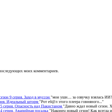
ля последующих моих комментариев.
сезон 9 серия. Заход в муссон
"
мои уши.... за озвучку взялась ИИ
серия. Идеальный шторм
"
Рот еб@л этого плеера говняного.
.."
н 5 серия. Опасность над Пакистаном
"
Давно ждал новый сезон. Х
 4 серия. Аварийная посадка
"
Наконец новый сезон! Как всегда 