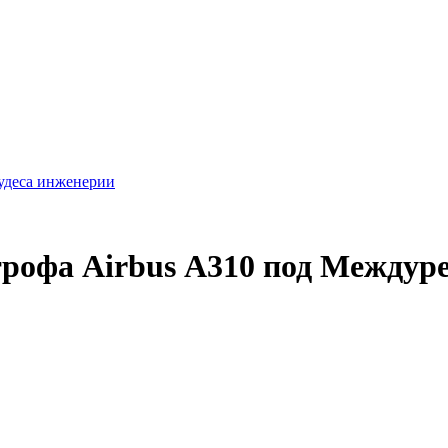
удеса инженерии
трофа Airbus А310 под Междур