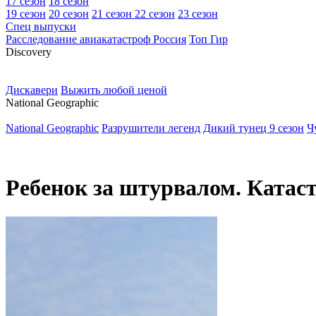
17 сезон
18 сезон
19 сезон
20 сезон
21 сезон
22 сезон
23 сезон
Спец выпуски
Расследование авиакатастроф Россия
Топ Гир
D
iscovery
Дискавери
Выжить любой ценой
N
ational Geographic
National Geographic
Разрушители легенд
Дикий тунец 9 сезон
Ч
Ребенок за штурвалом. Катас