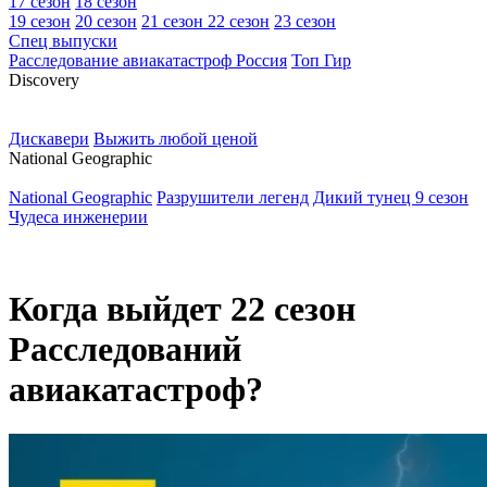
17 сезон
18 сезон
19 сезон
20 сезон
21 сезон
22 сезон
23 сезон
Спец выпуски
Расследование авиакатастроф Россия
Топ Гир
D
iscovery
Дискавери
Выжить любой ценой
N
ational Geographic
National Geographic
Разрушители легенд
Дикий тунец 9 сезон
Чудеса инженерии
Когда выйдет 22 сезон
Расследований
авиакатастроф?