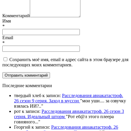
Комментарий
Имя
*
Email
*
Сохранить моё имя, email и адрес сайта в этом браузере для
последующих моих комментариев.
П
оследние комментарии
твердый хлеб
к записи:
Расследования авиакатастроф.
26 сезон 9 серия. Заход в муссон
"
мои уши.... за озвучку
взялась ИИ?
.."
рот
к записи:
Расследования авиакатастроф. 26 сезон 3
серия. Идеальный шторм
"
Рот еб@л этого плеера
говняного.
.."
Георгий
к записи:
Расследования авиакатастроф. 26