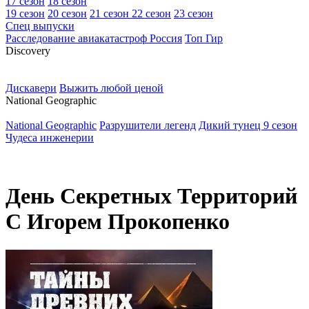
17 сезон
18 сезон
19 сезон
20 сезон
21 сезон
22 сезон
23 сезон
Спец выпуски
Расследование авиакатастроф Россия
Топ Гир
D
iscovery
Дискавери
Выжить любой ценой
N
ational Geographic
National Geographic
Разрушители легенд
Дикий тунец 9 сезон
Чудеса инженерии
День Секретных Территорий
С Игорем Прокопенко