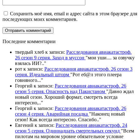
Сохранить моё имя, email и адрес сайта в этом браузере для
последующих моих комментариев.
П
оследние комментарии
твердый хлеб
к записи:
Расследования авиакатастроф.
26 сезон 9 серия. Заход в муссон
"
мои уши.... за озвучку
взялась ИИ?
.."
рот
к записи:
Расследования авиакатастроф. 26 сезон 3
серия. Идеальный шторм
"
Рот еб@л этого плеера
говняного.
.."
Георгий
к записи:
Расследования авиакатастроф. 26
сезон 5 серия. Опасность над Пакистаном
"
Давно ждал
новый сезон. Хороший формат, смотреть всегда
интересно,
.."
Георгий
к записи:
Расследования авиакатастроф. 26
сезон 4 серия. Аварийная посадка
"
Наконец новый
сезон! Как всегда интересно. Спасибо
.."
Евгений
к записи:
Расследования авиакатастроф. 24
сезон 5 серия. Одиннадцать смертельных секунд
"
Всем
пилотам на мировом уровне обязательное условие