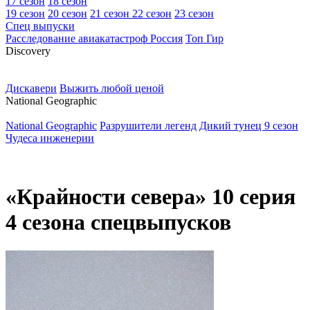
17 сезон
18 сезон
19 сезон
20 сезон
21 сезон
22 сезон
23 сезон
Спец выпуски
Расследование авиакатастроф Россия
Топ Гир
D
iscovery
Дискавери
Выжить любой ценой
N
ational Geographic
National Geographic
Разрушители легенд
Дикий тунец 9 сезон
Чудеса инженерии
«Крайности севера» 10 серия
4 сезона спецвыпусков