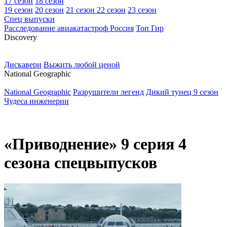
17 сезон
18 сезон
19 сезон
20 сезон
21 сезон
22 сезон
23 сезон
Спец выпуски
Расследование авиакатастроф Россия
Топ Гир
D
iscovery
Дискавери
Выжить любой ценой
N
ational Geographic
National Geographic
Разрушители легенд
Дикий тунец 9 сезон
Чудеса инженерии
«Приводнение» 9 серия 4
сезона спецвыпусков