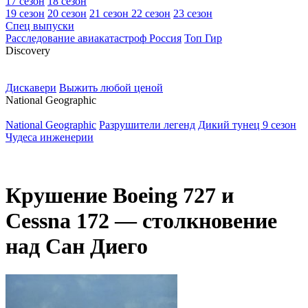
17 сезон
18 сезон
19 сезон
20 сезон
21 сезон
22 сезон
23 сезон
Спец выпуски
Расследование авиакатастроф Россия
Топ Гир
D
iscovery
Дискавери
Выжить любой ценой
N
ational Geographic
National Geographic
Разрушители легенд
Дикий тунец 9 сезон
Чудеса инженерии
Крушение Boeing 727 и
Cessna 172 — столкновение
над Сан Диего