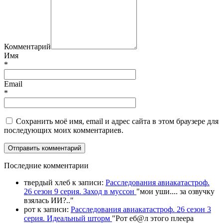
Комментарий
Имя
*
Email
*
Сохранить моё имя, email и адрес сайта в этом браузере для
последующих моих комментариев.
П
оследние комментарии
твердый хлеб
к записи:
Расследования авиакатастроф.
26 сезон 9 серия. Заход в муссон
"
мои уши.... за озвучку
взялась ИИ?
.."
рот
к записи:
Расследования авиакатастроф. 26 сезон 3
серия. Идеальный шторм
"
Рот еб@л этого плеера