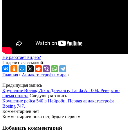
Не работает видео?
Поделиться ссылкой:
Главная
›
Авиакатастрофы мира
›
Предыдущая запись
Крушение Boeing 767 в Данчанге, Lauda Air 004. Реверс во
время полета
Следующая запись
Крушение рейса 540 в Найроби. Первая авиакатастрофа
Boeing 747.
Комментариев нет
Комментариев пока нет, будьте первым.
Добавить комментарий