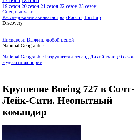
17 сезон
18 сезон
19 сезон
20 сезон
21 сезон
22 сезон
23 сезон
Спец выпуски
Расследование авиакатастроф Россия
Топ Гир
D
iscovery
Дискавери
Выжить любой ценой
N
ational Geographic
National Geographic
Разрушители легенд
Дикий тунец 9 сезон
Чудеса инженерии
Крушение Boeing 727 в Солт-
Лейк-Сити. Неопытный
командир