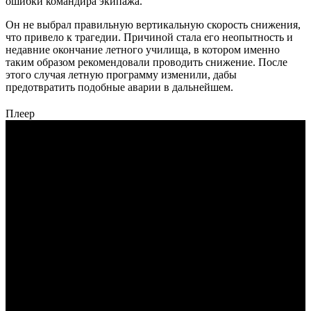
ошибки командира экипажа.
Он не выбрал правильную вертикальную скорость снижения,
что привело к трагедии. Причиной стала его неопытность и
недавние окончание летного училища, в котором именно
таким образом рекомендовали проводить снижение. После
этого случая летную программу изменили, дабы
предотвратить подобные аварии в дальнейшем.
Плеер