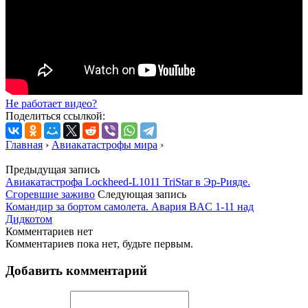
Не работает видео?
Поделиться ссылкой:
Главная
›
Авиакатастрофы мира
›
Предыдущая запись
Авиакатастрофа Lockheed-L1011 TriStar в Эр-Рияде.
Сгоревшие заживо
Следующая запись
Командир за бортом самолета. Авария BAC 1-11 над
Дидкотом
Комментариев нет
Комментариев пока нет, будьте первым.
Добавить комментарий