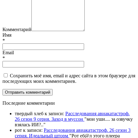
Комментарий
Имя
*
Email
*
Сохранить моё имя, email и адрес сайта в этом браузере для
последующих моих комментариев.
П
оследние комментарии
твердый хлеб
к записи:
Расследования авиакатастроф.
26 сезон 9 серия. Заход в муссон
"
мои уши.... за озвучку
взялась ИИ?
.."
рот
к записи:
Расследования авиакатастроф. 26 сезон 3
серия. Идеальный шторм
"
Рот еб@л этого плеера