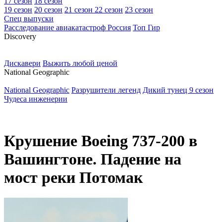
17 сезон
18 сезон
19 сезон
20 сезон
21 сезон
22 сезон
23 сезон
Спец выпуски
Расследование авиакатастроф Россия
Топ Гир
D
iscovery
Дискавери
Выжить любой ценой
N
ational Geographic
National Geographic
Разрушители легенд
Дикий тунец 9 сезон
Чудеса инженерии
Крушение Boeing 737-200 в
Вашингтоне. Падение на
мост реки Потомак