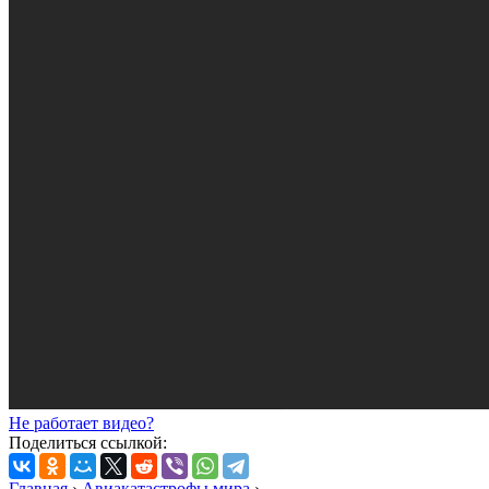
Не работает видео?
Поделиться ссылкой:
Главная
›
Авиакатастрофы мира
›