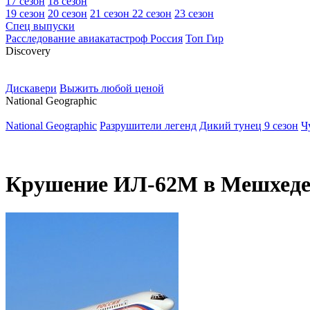
17 сезон
18 сезон
19 сезон
20 сезон
21 сезон
22 сезон
23 сезон
Спец выпуски
Расследование авиакатастроф Россия
Топ Гир
D
iscovery
Дискавери
Выжить любой ценой
N
ational Geographic
National Geographic
Разрушители легенд
Дикий тунец 9 сезон
Ч
Крушение ИЛ-62М в Мешхеде 