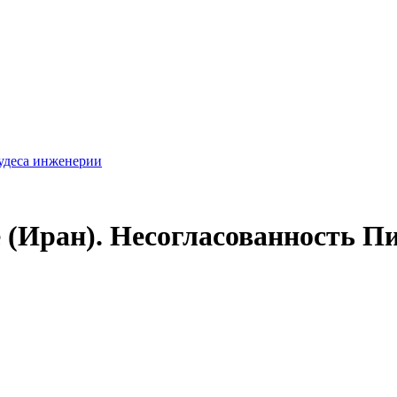
удеса инженерии
(Иран). Несогласованность П