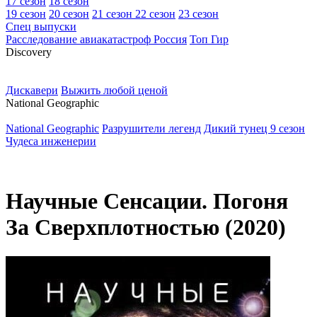
17 сезон
18 сезон
19 сезон
20 сезон
21 сезон
22 сезон
23 сезон
Спец выпуски
Расследование авиакатастроф Россия
Топ Гир
D
iscovery
Дискавери
Выжить любой ценой
N
ational Geographic
National Geographic
Разрушители легенд
Дикий тунец 9 сезон
Чудеса инженерии
Научные Сенсации. Погоня
За Сверхплотностью (2020)